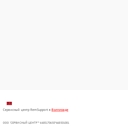
Сервисный центр RemSupport в
Волгограде
ООО "СЕРВИСНЫЙ ЦЕНТР"* 6685170650*668501001