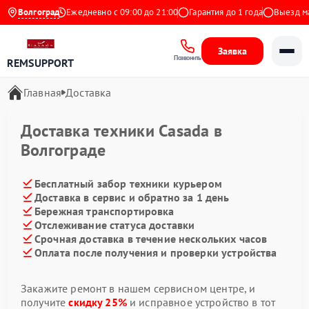
.9 на Яндекс
Волгоград
Ежедневно с 09:00 до 21:00
Гарантия до 1 года
Выезд мас
Заявка
Позвонить
REMSUPPORT
Главная
Доставка
Доставка техники Casada в
Волгограде
Бесплатный забор техники курьером
Доставка в сервис и обратно за 1 день
Бережная транспортировка
Отслеживание статуса доставки
Срочная доставка в течение нескольких часов
Оплата после получения и проверки устройства
Закажите ремонт в нашем сервисном центре, и
получите
скидку 25%
и исправное устройство в тот