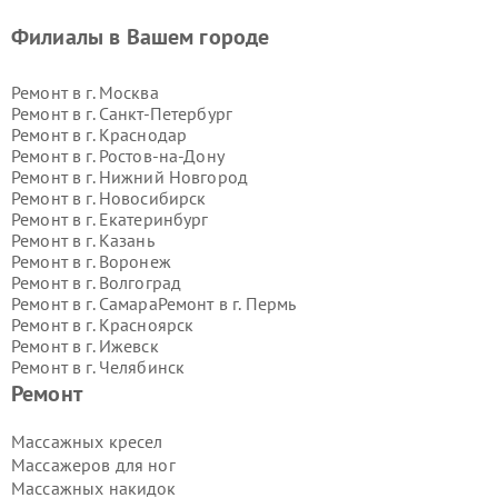
Филиалы в Вашем городе
Ремонт в г.
Москва
Ремонт в г.
Санкт-Петербург
Ремонт в г.
Краснодар
Ремонт в г.
Ростов-на-Дону
Ремонт в г.
Нижний Новгород
Ремонт в г.
Новосибирск
Ремонт в г.
Екатеринбург
Ремонт в г.
Казань
Ремонт в г.
Воронеж
Ремонт в г.
Волгоград
Ремонт в г.
Самара
Ремонт в г.
Пермь
Ремонт в г.
Красноярск
Ремонт в г.
Ижевск
Ремонт в г.
Челябинск
Ремонт в г.
Тюмень
Ремонт в г.
Уфа
Ремонт
Ремонт в г.
Омск
Ремонт в г.
Иркутск
Ремонт в г.
Ярославль
Массажных кресел
Ремонт в г.
Саратов
Массажеров для ног
Ремонт в г.
Барнаул
Массажных накидок
Ремонт в г.
Тольятти