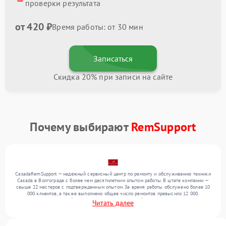
проверки результата
от 420 ₽
Время работы: от 30 мин
Записаться
Скидка 20% при записи на сайте
Почему выбирают
RemSupport
CasadaRemSupport — надежный сервисный центр по ремонту и обслуживанию техники
Casada в Волгограде с более чем десятилетним опытом работы. В штате компании —
свыше 22 мастеров с подтвержденным опытом. За время работы обслужено более 10
000 клиентов, а также выполнено общее число ремонтов превысило 12 000.
Ежемесячно в сервисный центр поступает от 300 устройств, включая , , . Мы работаем
Читать далее
с широким спектром неисправностей и поддерживаем высокий стандарт качества
благодаря опыту команды.