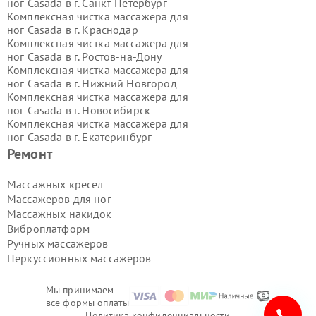
ног Casada в г.
Санкт-Петербург
Комплексная чистка массажера для
ног Casada в г.
Краснодар
Комплексная чистка массажера для
ног Casada в г.
Ростов-на-Дону
Комплексная чистка массажера для
ног Casada в г.
Нижний Новгород
Комплексная чистка массажера для
ног Casada в г.
Новосибирск
Комплексная чистка массажера для
ног Casada в г.
Екатеринбург
Комплексная чистка массажера для
Ремонт
ног Casada в г.
Казань
Комплексная чистка массажера для
Массажных кресел
ног Casada в г.
Воронеж
Массажеров для ног
Комплексная чистка массажера для
Массажных накидок
ног Casada в г.
Волгоград
Виброплатформ
Комплексная чистка массажера для
Ручных массажеров
ног Casada в г.
Самара
Комплексная чистка массажера для
Перкуссионных массажеров
ног Casada в г.
Пермь
Комплексная чистка массажера для
Мы принимаем
ног Casada в г.
Красноярск
все формы оплаты
Комплексная чистка массажера для
Политика конфиденциальности