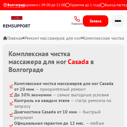
 Яндекс
Волгоград
Ежедневно с 09:00 до 21:00
Гарантия до 1 года
Выезд мастера 
Заявка
Позвонить
REMSUPPORT
Главная
Ремонт массажеров для ног
Комплексная чистка
Комплексная чистка
массажера для ног
Casada
в
Волгограде
Комплексная чистка массажеров для ног Casada
от 20 мин
— приоритетный ремонт
До 30% экономии
— самые выгодные условия
Контроль на каждом этапе
— статус ремонта по
запросу
Диагностика Casada от 10 мин
— быстрый
результат
Официальная гарантия до 12 мес.
— любые