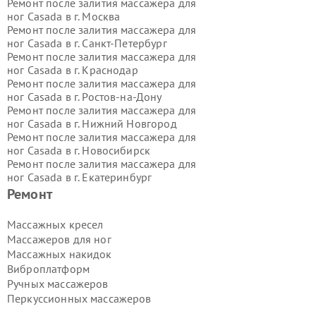
Ремонт после залития массажера для
ног Casada в г.
Москва
Ремонт после залития массажера для
ног Casada в г.
Санкт-Петербург
Ремонт после залития массажера для
ног Casada в г.
Краснодар
Ремонт после залития массажера для
ног Casada в г.
Ростов-на-Дону
Ремонт после залития массажера для
ног Casada в г.
Нижний Новгород
Ремонт после залития массажера для
ног Casada в г.
Новосибирск
Ремонт после залития массажера для
ног Casada в г.
Екатеринбург
Ремонт после залития массажера для
Ремонт
ног Casada в г.
Казань
Ремонт после залития массажера для
Массажных кресел
ног Casada в г.
Воронеж
Массажеров для ног
Ремонт после залития массажера для
Массажных накидок
ног Casada в г.
Волгоград
Виброплатформ
Ремонт после залития массажера для
Ручных массажеров
ног Casada в г.
Самара
Ремонт после залития массажера для
Перкуссионных массажеров
ног Casada в г.
Пермь