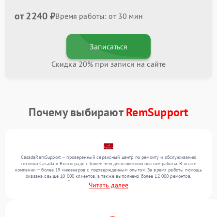
от 2240 ₽
Время работы: от 30 мин
Записаться
Скидка 20% при записи на сайте
Почему выбирают
RemSupport
CasadaRemSupport — проверенный сервисный центр по ремонту и обслуживанию
техники Casada в Волгограде с более чем десятилетним опытом работы. В штате
компании — более 19 инженеров с подтвержденным опытом. За время работы помощь
оказана свыше 10 000 клиентов, а также выполнено более 12 000 ремонтов.
Ежемесячно в сервисный центр поступает свыше 300 единиц техники, включая , , . Мы
Читать далее
работаем с широким спектром неисправностей и гарантируем высокое качество
обслуживания благодаря опыту команды.