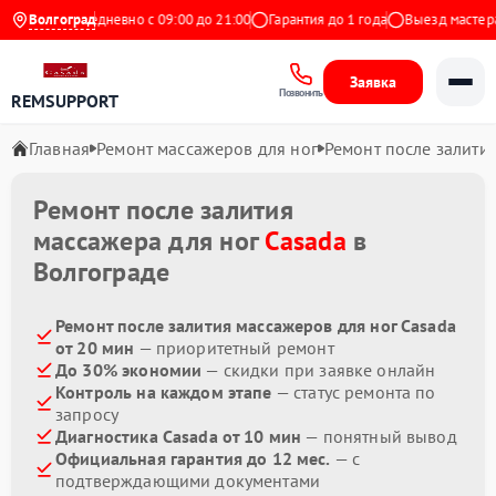
Яндекс
Волгоград
Ежедневно с 09:00 до 21:00
Гарантия до 1 года
Выезд мастера б
Заявка
Позвонить
REMSUPPORT
Главная
Ремонт массажеров для ног
Ремонт после залити
Ремонт после залития
массажера для ног
Casada
в
Волгограде
Ремонт после залития массажеров для ног Casada
от 20 мин
— приоритетный ремонт
До 30% экономии
— скидки при заявке онлайн
Контроль на каждом этапе
— статус ремонта по
запросу
Диагностика Casada от 10 мин
— понятный вывод
Официальная гарантия до 12 мес.
— с
подтверждающими документами