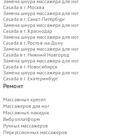
Замена шнура массажера для ног
Casada в г.
Москва
Замена шнура массажера для ног
Casada в г.
Санкт-Петербург
Замена шнура массажера для ног
Casada в г.
Краснодар
Замена шнура массажера для ног
Casada в г.
Ростов-на-Дону
Замена шнура массажера для ног
Casada в г.
Нижний Новгород
Замена шнура массажера для ног
Casada в г.
Новосибирск
Замена шнура массажера для ног
Casada в г.
Екатеринбург
Замена шнура массажера для ног
Ремонт
Casada в г.
Казань
Замена шнура массажера для ног
Массажных кресел
Casada в г.
Воронеж
Массажеров для ног
Замена шнура массажера для ног
Массажных накидок
Casada в г.
Волгоград
Виброплатформ
Замена шнура массажера для ног
Ручных массажеров
Casada в г.
Самара
Замена шнура массажера для ног
Перкуссионных массажеров
Casada в г.
Пермь