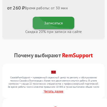
от 260 ₽
Время работы: от 30 мин
Записаться
Скидка 20% при записи на сайте
Почему выбирают
RemSupport
CasadaRemSupport — проверенный сервисный центр по ремонту и обслуживанию
техники Casada в Волгограде с более чем десятилетним опытом работы. В штате
компании — свыше 22 технических специалистов с профессиональной подготовкой.
За время работы число клиентов превысило 10 000, а также выполнено общее число
ремонтов превысило 12 000. Ежемесячно в сервисный центр поступает свыше 300
Читать далее
единиц техники, включая , , . Мы работаем с широким спектром неисправностей и
гарантируем высокое качество обслуживания благодаря опыту команды.