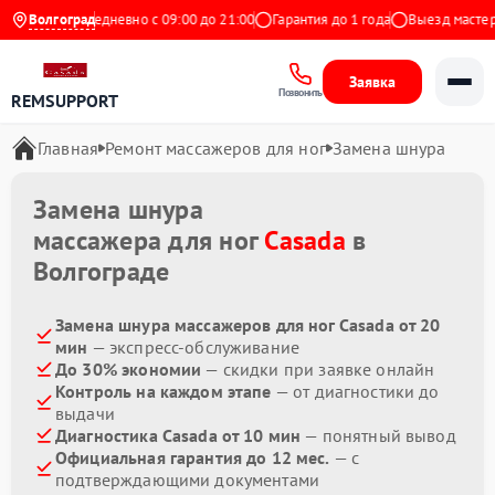
 Яндекс
Волгоград
Ежедневно с 09:00 до 21:00
Гарантия до 1 года
Выезд мастера 
Заявка
Позвонить
REMSUPPORT
Главная
Ремонт массажеров для ног
Замена шнура
Замена шнура
массажера для ног
Casada
в
Волгограде
Замена шнура массажеров для ног Casada от 20
мин
— экспресс-обслуживание
До 30% экономии
— скидки при заявке онлайн
Контроль на каждом этапе
— от диагностики до
выдачи
Диагностика Casada от 10 мин
— понятный вывод
Официальная гарантия до 12 мес.
— с
подтверждающими документами