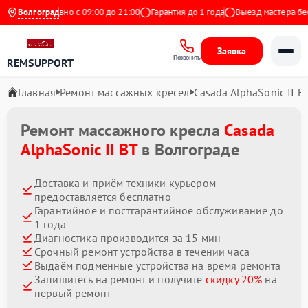
с
Ежедневно с 09:00 до 21:00
Волгоград
Гарантия до 1 года
Выезд мастера беспл
Заявка
Позвонить
REMSUPPORT
Главная
Ремонт массажных кресел
Casada AlphaSonic II B
Ремонт массажного кресла
Casada
AlphaSonic II BT
в Волгограде
Доставка и приём техники курьером
предоставляется бесплатно
Гарантийное и постгарантийное обслуживание до
1 года
Диагностика производится за 15 мин
Срочный ремонт устройства в течении часа
Выдаём подменные устройства на время ремонта
Запишитесь на ремонт и получите
скидку 20%
на
первый ремонт