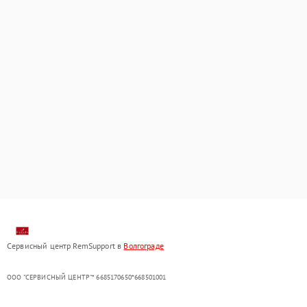
Сервисный центр RemSupport в
Волгограде
ООО "СЕРВИСНЫЙ ЦЕНТР"* 6685170650*668501001