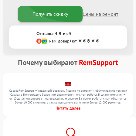
Получить скидку
Цены на ремонт
Отзывы 4.9 из 5
нам доверяют 🌟🌟🌟🌟🌟
Почему выбирают
RemSupport
CasadaRemSupport — надежный сервисный центр по ремонту и обслуживанию техники
Casada в Волгограде с более чем десятилетним опытом работы. В штате компании —
от 10 до 16 инженеров с подтвержденным опытом. За время работы к нам обратились
более 10 000 клиентов, а также выполнено выполнено более 12 000 ремонтов.
Ежемесячно в сервисный центр поступает свыше 300 единиц техники, включая , , . Мы
Читать далее
устраняем поломки любой сложности и предлагаем стабильный уровень сервиса
благодаря квалификации мастеров.