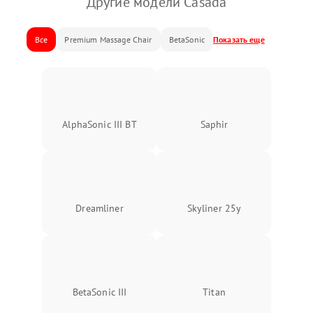
Другие модели Casada
Все
Premium Massage Chair
BetaSonic
Показать еще
AlphaSonic III BT
Saphir
Dreamliner
Skyliner 25y
BetaSonic III
Titan