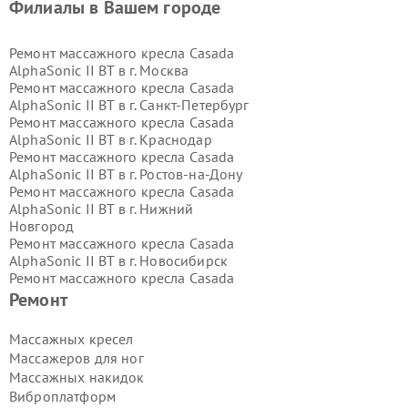
Филиалы в Вашем городе
Ремонт массажного кресла Casada
AlphaSonic II BT в г.
Москва
Ремонт массажного кресла Casada
AlphaSonic II BT в г.
Санкт-Петербург
Ремонт массажного кресла Casada
AlphaSonic II BT в г.
Краснодар
Ремонт массажного кресла Casada
AlphaSonic II BT в г.
Ростов-на-Дону
Ремонт массажного кресла Casada
AlphaSonic II BT в г.
Нижний
Новгород
Ремонт массажного кресла Casada
AlphaSonic II BT в г.
Новосибирск
Ремонт массажного кресла Casada
AlphaSonic II BT в г.
Екатеринбург
Ремонт
Ремонт массажного кресла Casada
AlphaSonic II BT в г.
Казань
Массажных кресел
Ремонт массажного кресла Casada
Массажеров для ног
AlphaSonic II BT в г.
Воронеж
Массажных накидок
Ремонт массажного кресла Casada
Виброплатформ
AlphaSonic II BT в г.
Волгоград