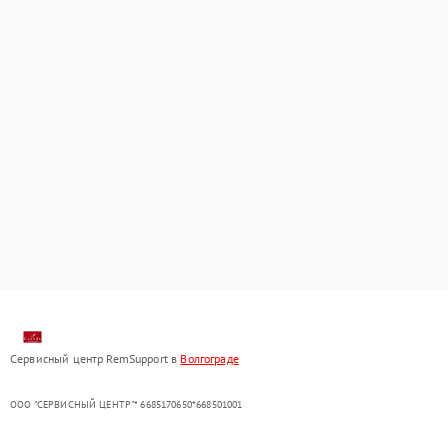
Сервисный центр RemSupport в
Волгограде
ООО "СЕРВИСНЫЙ ЦЕНТР"* 6685170650*668501001