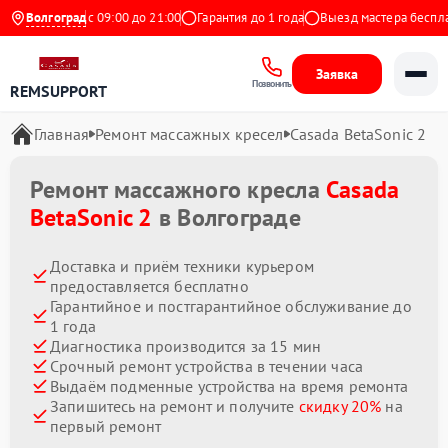
Ежедневно с 09:00 до 21:00
Волгоград
Гарантия до 1 года
Выезд мастера бесплатно
Заявка
Позвонить
REMSUPPORT
Главная
Ремонт массажных кресел
Casada BetaSonic 2
Ремонт массажного кресла
Casada
BetaSonic 2
в Волгограде
Доставка и приём техники курьером
предоставляется бесплатно
Гарантийное и постгарантийное обслуживание до
1 года
Диагностика производится за 15 мин
Срочный ремонт устройства в течении часа
Выдаём подменные устройства на время ремонта
Запишитесь на ремонт и получите
скидку 20%
на
первый ремонт