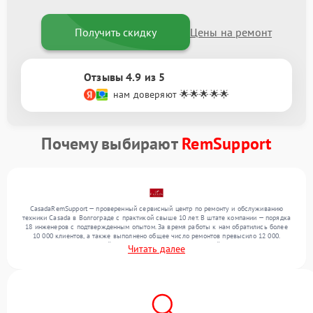
Получить скидку
Цены на ремонт
Отзывы 4.9 из 5
нам доверяют 🌟🌟🌟🌟🌟
Почему выбирают
RemSupport
CasadaRemSupport — проверенный сервисный центр по ремонту и обслуживанию
техники Casada в Волгограде с практикой свыше 10 лет. В штате компании — порядка
18 инженеров с подтвержденным опытом. За время работы к нам обратились более
10 000 клиентов, а также выполнено общее число ремонтов превысило 12 000.
Ежемесячно в сервисный центр поступает более 300 устройств, включая , , . Мы
Читать далее
устраняем поломки любой сложности и гарантируем высокое качество обслуживания
благодаря квалификации мастеров.