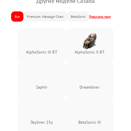
Другие модели Casada
Все
Premium Massage Chair
BetaSonic
Показать еще
AlphaSonic III BT
AlphaSonic II BT
Saphir
Dreamliner
Skyliner 25y
BetaSonic III