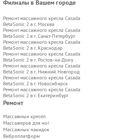
Филиалы в Вашем городе
Ремонт массажного кресла Casada
BetaSonic 2 в г.
Москва
Ремонт массажного кресла Casada
BetaSonic 2 в г.
Санкт-Петербург
Ремонт массажного кресла Casada
BetaSonic 2 в г.
Краснодар
Ремонт массажного кресла Casada
BetaSonic 2 в г.
Ростов-на-Дону
Ремонт массажного кресла Casada
BetaSonic 2 в г.
Нижний Новгород
Ремонт массажного кресла Casada
BetaSonic 2 в г.
Новосибирск
Ремонт массажного кресла Casada
BetaSonic 2 в г.
Екатеринбург
Ремонт массажного кресла Casada
Ремонт
BetaSonic 2 в г.
Казань
Ремонт массажного кресла Casada
Массажных кресел
BetaSonic 2 в г.
Воронеж
Массажеров для ног
Ремонт массажного кресла Casada
Массажных накидок
BetaSonic 2 в г.
Волгоград
Виброплатформ
Ремонт массажного кресла Casada