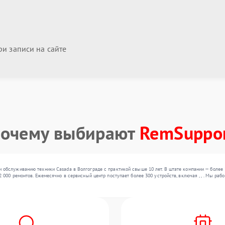
и записи на сайте
очему выбирают
RemSuppo
 обслуживанию техники Casada в Волгограде с практикой свыше 10 лет. В штате компании — более
2 000 ремонтов. Ежемесячно в сервисный центр поступает более 300 устройств, включая , , . Мы р