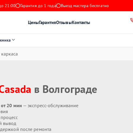
до 21:00
Гарантия до 1 года
Выезд мастера бесплатно
Цены
Гарантия
Отзывы
Контакты
ехника
 каркаса
Casada
в Волгограде
 от 20 мин
— экспресс-обслуживание
овия
 процесс
й вывод
держкой после ремонта