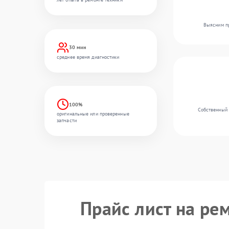
Выясним пр
30 мин
среднее время диагностики
100%
Собственный 
оригинальные или проверенные
запчасти
Прайс лист на ре