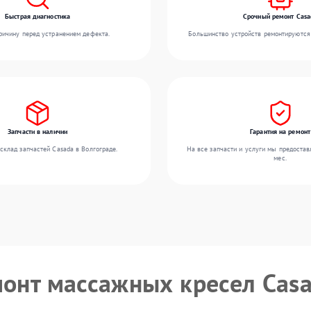
Быстрая диагностика
Срочный ремонт Casa
ичину перед устранением дефекта.
Большинство устройств ремонтируются 
Запчасти в наличии
Гарантия на ремонт
склад запчастей Casada в Волгограде.
На все запчасти и услуги мы предостав
мес.
монт массажных кресел Cas