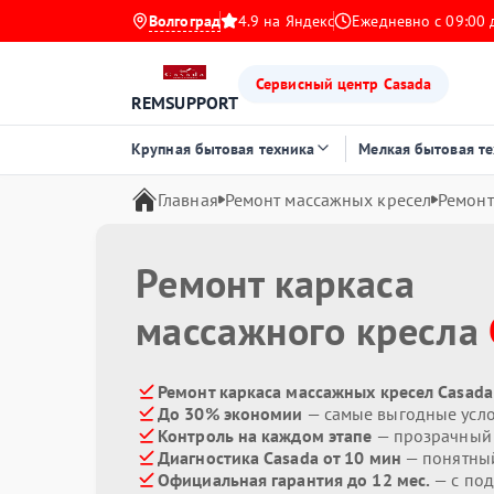
Волгоград
4.9 на Яндекс
Ежедневно с 09:00 
Сервисный центр Casada
REMSUPPORT
Крупная бытовая техника
Мелкая бытовая т
Главная
Ремонт массажных кресел
Ремонт
Ремонт каркаса
массажного кресла
Ремонт каркаса массажных кресел Casada
До 30% экономии
— самые выгодные усл
Контроль на каждом этапе
— прозрачный
Диагностика Casada от 10 мин
— понятны
Официальная гарантия до 12 мес.
— с под