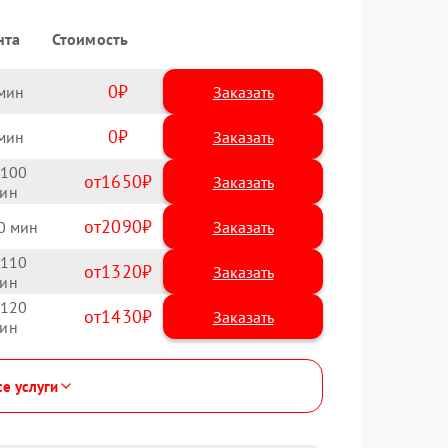
нта
Стоимость
0
Заказать
0
Заказать
100
1650
2090
0
110
1320
120
1430
се услуги