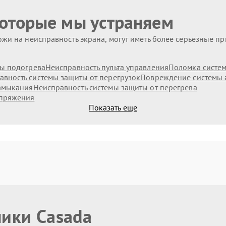
которые мы устраняем
жи на неисправность экрана, могут иметь более серьезные п
ы подогрева
Неисправность пульта управления
Поломка систе
авность системы защиты от перегрузок
Повреждение системы 
замыкания
Неисправность системы защиты от перегрева
апряжения
Показать еще
ники Casada