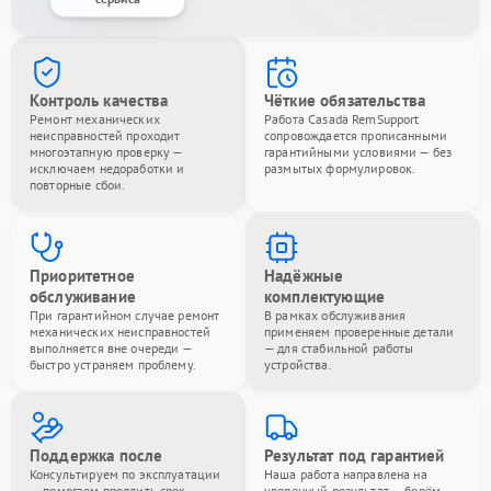
Контроль качества
Чёткие обязательства
Ремонт механических
Работа Casada RemSupport
неисправностей проходит
сопровождается прописанными
многоэтапную проверку —
гарантийными условиями — без
исключаем недоработки и
размытых формулировок.
повторные сбои.
Приоритетное
Надёжные
обслуживание
комплектующие
При гарантийном случае ремонт
В рамках обслуживания
механических неисправностей
применяем проверенные детали
выполняется вне очереди —
— для стабильной работы
быстро устраняем проблему.
устройства.
Поддержка после
Результат под гарантией
Консультируем по эксплуатации
Наша работа направлена на
— помогаем продлить срок
уверенный результат — берём