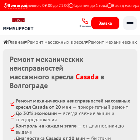
ндекс
Волгоград
Ежедневно с 09:00 до 21:00
Гарантия до 1 года
Выезд мастера бе
Заявка
Позвонить
REMSUPPORT
Главная
Ремонт массажных кресел
Ремонт механических 
Ремонт механических
неисправностей
массажного кресла
Casada
в
Волгограде
Ремонт механических неисправностей массажных
кресел Casada от 20 мин
— приоритетный ремонт
До 30% экономии
— всегда свежие акции и
спецпредложения
Контроль на каждом этапе
— от диагностики до
выдачи
Диагностика Casada от 10 мин
— быстрый