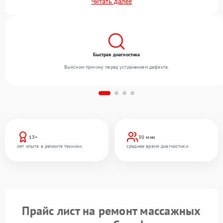
Читать далее
Мы работаем с широким спектром неисправностей и предлагаем стабильный уровень
сервиса благодаря отлаженным процессам ремонта.
Быстрая диагностика
Выясним причину перед устранением дефекта.
13+
30 мин
лет опыта в ремонте техники
среднее время диагностики
Прайс лист на ремонт массажных