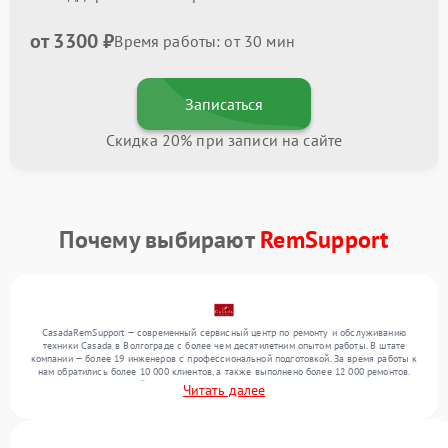
от 3300 ₽
Время работы: от 30 мин
Записаться
Скидка 20% при записи на сайте
Почему выбирают
RemSupport
CasadaRemSupport — современный сервисный центр по ремонту и обслуживанию
техники Casada в Волгограде с более чем десятилетним опытом работы. В штате
компании — более 19 инженеров с профессиональной подготовкой. За время работы к
нам обратились более 10 000 клиентов, а также выполнено более 12 000 ремонтов.
Ежемесячно в сервисный центр поступает свыше 300 единиц техники, включая , , . Мы
Читать далее
устраняем поломки любой сложности и предлагаем стабильный уровень сервиса
благодаря опыту команды.