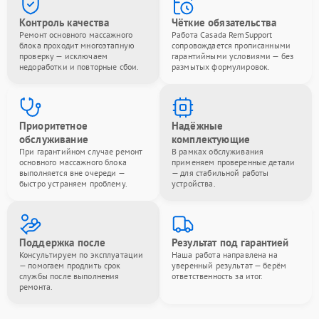
Контроль качества
Чёткие обязательства
Ремонт основного массажного
Работа Casada RemSupport
блока проходит многоэтапную
сопровождается прописанными
проверку — исключаем
гарантийными условиями — без
недоработки и повторные сбои.
размытых формулировок.
Приоритетное
Надёжные
обслуживание
комплектующие
При гарантийном случае ремонт
В рамках обслуживания
основного массажного блока
применяем проверенные детали
выполняется вне очереди —
— для стабильной работы
быстро устраняем проблему.
устройства.
Поддержка после
Результат под гарантией
Консультируем по эксплуатации
Наша работа направлена на
— помогаем продлить срок
уверенный результат — берём
службы после выполнения
ответственность за итог.
ремонта.