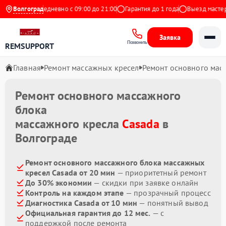
 Яндекс
Волгоград
Ежедневно с 09:00 до 21:00
Гарантия до 1 года
Выезд мастера 
Заявка
Позвонить
REMSUPPORT
Главная
Ремонт массажных кресел
Ремонт основного мас
Ремонт основного массажного
блока
массажного кресла
Casada
в
Волгограде
Ремонт основного массажного блока массажных
кресел Casada от 20 мин
— приоритетный ремонт
До 30% экономии
— скидки при заявке онлайн
Контроль на каждом этапе
— прозрачный процесс
Диагностика Casada от 10 мин
— понятный вывод
Официальная гарантия до 12 мес.
— с
поддержкой после ремонта