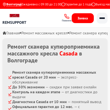
 на Яндекс
Волгоград
Ежедневно с 09:00 до 21:00
Гарантия до 1 года
Выезд масте
Заявка
Позвонить
REMSUPPORT
Главная
Ремонт массажных кресел
Ремонт сканера купю
Ремонт сканера купюроприемника
массажного кресла
Casada
в
Волгограде
Ремонт сканера купюроприемника массажных
кресел Casada от 20 мин
— экспресс-
обслуживание
До 30% экономии
— скидки при заявке онлайн
Контроль на каждом этапе
— от диагностики до
выдачи
Диагностика Casada от 10 мин
— понятный вывод
Официальная гарантия до 12 мес.
— с