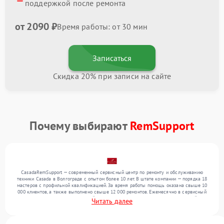
поддержкой после ремонта
от 2090 ₽
Время работы: от 30 мин
Записаться
Скидка 20% при записи на сайте
Почему выбирают
RemSupport
CasadaRemSupport — современный сервисный центр по ремонту и обслуживанию
техники Casada в Волгограде с опытом более 10 лет. В штате компании — порядка 18
мастеров с профильной квалификацией. За время работы помощь оказана свыше 10
000 клиентов, а также выполнено свыше 12 000 ремонтов. Ежемесячно в сервисный
центр поступает от 300 устройств, включая , , . Мы беремся за задачи любой
Читать далее
сложности и обеспечиваем надежный результат благодаря квалификации мастеров.