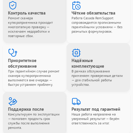
Контроль качества
Чёткие обязательства
Ремонт сканера
Работа Casada RemSupport
купюроприемника проходит
сопровождается прописанными
многоэтапную проверку —
гарантийными условиями — без
исключаем недоработки и
размытых формулировок.
повторные сбои.
Приоритетное
Надёжные
обслуживание
комплектующие
При гарантийном случае ремонт
В рамках обслуживания
сканера купюроприемника
применяем проверенные детали
выполняется вне очереди —
— для стабильной работы
быстро устраняем проблему.
устройства.
Поддержка после
Результат под гарантией
Консультируем по эксплуатации
Наша работа направлена на
— помогаем продлить срок
уверенный результат — берём
службы после выполнения
ответственность за итог.
ремонта.