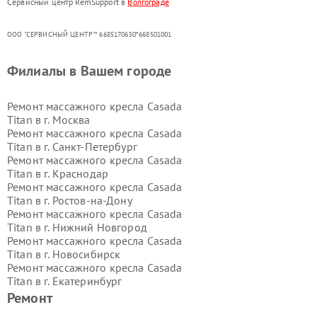
Сервисный центр RemSupport в
Волгограде
ООО "СЕРВИСНЫЙ ЦЕНТР"* 6685170650*668501001
Филиалы в Вашем городе
Ремонт массажного кресла Casada
Titan в г.
Москва
Ремонт массажного кресла Casada
Titan в г.
Санкт-Петербург
Ремонт массажного кресла Casada
Titan в г.
Краснодар
Ремонт массажного кресла Casada
Titan в г.
Ростов-на-Дону
Ремонт массажного кресла Casada
Titan в г.
Нижний Новгород
Ремонт массажного кресла Casada
Titan в г.
Новосибирск
Ремонт массажного кресла Casada
Titan в г.
Екатеринбург
Ремонт массажного кресла Casada
Ремонт
Titan в г.
Казань