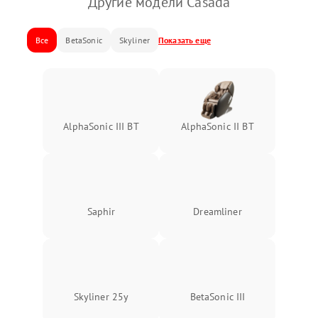
Другие модели Casada
Все
BetaSonic
Skyliner
Показать еще
AlphaSonic III BT
AlphaSonic II BT
Saphir
Dreamliner
Skyliner 25y
BetaSonic III