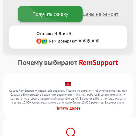
Получить скидку
Цены на ремонт
Отзывы 4.9 из 5
нам доверяют 🌟🌟🌟🌟🌟
Почему выбирают
RemSupport
CasadaRemSupport — надежный сервисный центр по ремонту и обслуживанию техники
Casada в Волгограде с более чем десятилетним опытом работы. В штате компании —
свыше 14 мастеров с профильной квалификацией. За время работы помощь оказана
свыше 10 000 клиентов, а также выполнено более 12 000 ремонтов. Ежемесячно в
сервисный центр поступает от 300 устройств, включая , , . Мы устраняем поломки
Читать далее
любой сложности и гарантируем высокое качество обслуживания благодаря
использованию современного оборудования.