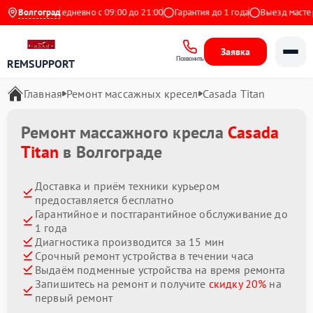
Яндекс
Волгоград
Ежедневно с 09:00 до 21:00
Гарантия до 1 года
Выезд мастера 
Заявка
Позвонить
REMSUPPORT
Главная
Ремонт массажных кресел
Casada Titan
Ремонт массажного кресла
Casada
Titan
в Волгограде
Доставка и приём техники курьером
предоставляется бесплатно
Гарантийное и постгарантийное обслуживание до
1 года
Диагностика производится за 15 мин
Срочный ремонт устройства в течении часа
Выдаём подменные устройства на время ремонта
Запишитесь на ремонт и получите
скидку 20%
на
первый ремонт