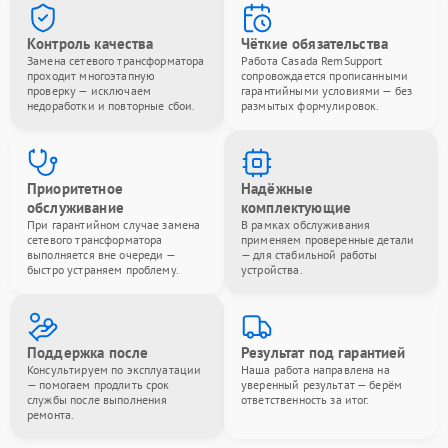
Контроль качества
Чёткие обязательства
Замена сетевого трансформатора
Работа Casada RemSupport
проходит многоэтапную
сопровождается прописанными
проверку — исключаем
гарантийными условиями — без
недоработки и повторные сбои.
размытых формулировок.
Приоритетное
Надёжные
обслуживание
комплектующие
При гарантийном случае замена
В рамках обслуживания
сетевого трансформатора
применяем проверенные детали
выполняется вне очереди —
— для стабильной работы
быстро устраняем проблему.
устройства.
Поддержка после
Результат под гарантией
Консультируем по эксплуатации
Наша работа направлена на
— помогаем продлить срок
уверенный результат — берём
службы после выполнения
ответственность за итог.
ремонта.