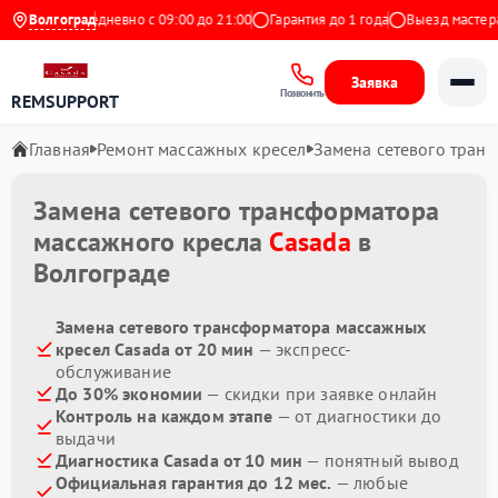
 Яндекс
Волгоград
Ежедневно с 09:00 до 21:00
Гарантия до 1 года
Выезд мастера 
Заявка
Позвонить
REMSUPPORT
Главная
Ремонт массажных кресел
Замена сетевого тран
Замена сетевого трансформатора
массажного кресла
Casada
в
Волгограде
Замена сетевого трансформатора массажных
кресел Casada от 20 мин
— экспресс-
обслуживание
До 30% экономии
— скидки при заявке онлайн
Контроль на каждом этапе
— от диагностики до
выдачи
Диагностика Casada от 10 мин
— понятный вывод
Официальная гарантия до 12 мес.
— любые