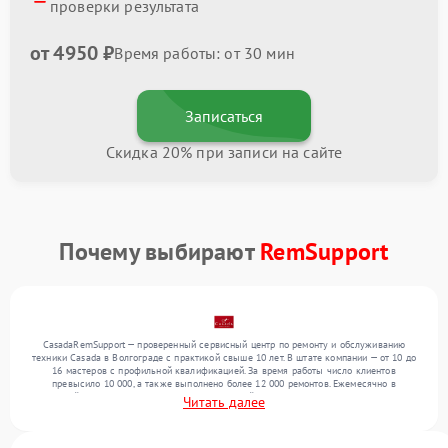
проверки результата
от 4950 ₽
Время работы: от 30 мин
Записаться
Скидка 20% при записи на сайте
Почему выбирают
RemSupport
CasadaRemSupport — проверенный сервисный центр по ремонту и обслуживанию
техники Casada в Волгограде с практикой свыше 10 лет. В штате компании — от 10 до
16 мастеров с профильной квалификацией. За время работы число клиентов
превысило 10 000, а также выполнено более 12 000 ремонтов. Ежемесячно в
сервисный центр поступает более 300 обращений, включая , , . Мы устраняем поломки
Читать далее
любой сложности и обеспечиваем надежный результат благодаря отлаженным
процессам ремонта.