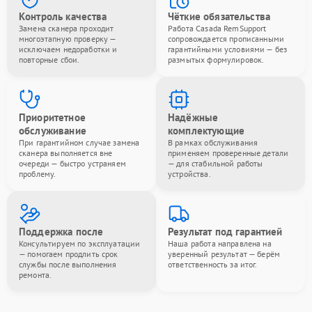
Контроль качества
Чёткие обязательства
Замена сканера проходит
Работа Casada RemSupport
многоэтапную проверку —
сопровождается прописанными
исключаем недоработки и
гарантийными условиями — без
повторные сбои.
размытых формулировок.
Приоритетное
Надёжные
обслуживание
комплектующие
При гарантийном случае замена
В рамках обслуживания
сканера выполняется вне
применяем проверенные детали
очереди — быстро устраняем
— для стабильной работы
проблему.
устройства.
Поддержка после
Результат под гарантией
Консультируем по эксплуатации
Наша работа направлена на
— помогаем продлить срок
уверенный результат — берём
службы после выполнения
ответственность за итог.
ремонта.