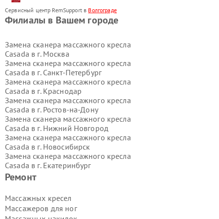
Сервисный центр RemSupport в
Волгограде
Филиалы в Вашем городе
Замена сканера массажного кресла
Casada в г.
Москва
Замена сканера массажного кресла
Casada в г.
Санкт-Петербург
Замена сканера массажного кресла
Casada в г.
Краснодар
Замена сканера массажного кресла
Casada в г.
Ростов-на-Дону
Замена сканера массажного кресла
Casada в г.
Нижний Новгород
Замена сканера массажного кресла
Casada в г.
Новосибирск
Замена сканера массажного кресла
Casada в г.
Екатеринбург
Замена сканера массажного кресла
Ремонт
Casada в г.
Казань
Замена сканера массажного кресла
Массажных кресел
Casada в г.
Воронеж
Массажеров для ног
Замена сканера массажного кресла
Массажных накидок