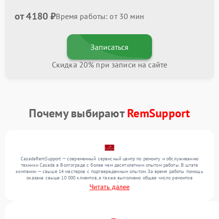
от 4180 ₽
Время работы: от 30 мин
Записаться
Скидка 20% при записи на сайте
Почему выбирают
RemSupport
CasadaRemSupport — современный сервисный центр по ремонту и обслуживанию
техники Casada в Волгограде с более чем десятилетним опытом работы. В штате
компании — свыше 14 мастеров с подтвержденным опытом. За время работы помощь
оказана свыше 10 000 клиентов, а также выполнено общее число ремонтов
превысило 12 000. Ежемесячно в сервисный центр поступает свыше 300 единиц
Читать далее
техники, включая , , . Мы беремся за задачи любой сложности и обеспечиваем
надежный результат благодаря использованию современного оборудования.