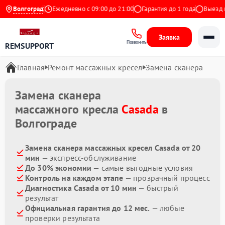
4.9 на Яндекс
Волгоград
Ежедневно с 09:00 до 21:00
Гарантия до 1 года
Выезд ма
Заявка
Позвонить
REMSUPPORT
Главная
Ремонт массажных кресел
Замена сканера
Замена сканера
массажного кресла
Casada
в
Волгограде
Замена сканера массажных кресел Casada от 20
мин
— экспресс-обслуживание
До 30% экономии
— самые выгодные условия
Контроль на каждом этапе
— прозрачный процесс
Диагностика Casada от 10 мин
— быстрый
результат
Официальная гарантия до 12 мес.
— любые
проверки результата