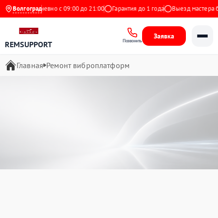
с
Ежедневно с 09:00 до 21:00
Волгоград
Гарантия до 1 года
Выезд мастера беспл
Заявка
Позвонить
REMSUPPORT
Главная
Ремонт виброплатформ