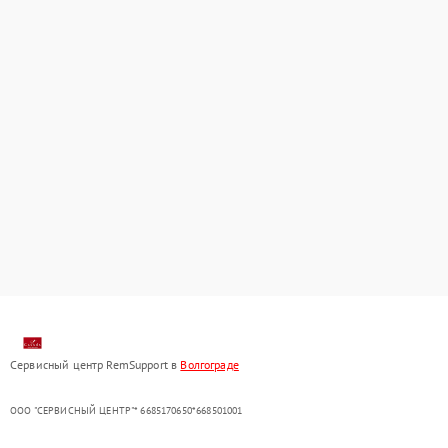
Сервисный центр RemSupport в
Волгограде
ООО "СЕРВИСНЫЙ ЦЕНТР"* 6685170650*668501001