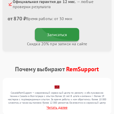
Официальная гарантия до 12 мес.
— любые
проверки результата
от 870 ₽
Время работы: от 30 мин
Записаться
Скидка 20% при записи на сайте
Почему выбирают
RemSupport
CasadaRemSupport — современный сервисный центр по ремонту и обслуживанию
техники Casada в Волгограде с опытом более 10 лет. В штате компании — более 19
мастеров с подтвержденным опытом. За время работы к нам обратились более 10 000
клиентов, а также выполнено более 12 000 ремонтов. Ежемесячно в сервисный центр
поступает более 300 устройств, включая , , . Мы работаем с широким спектром
Читать далее
неисправностей и предлагаем стабильный уровень сервиса благодаря отлаженным
процессам ремонта.