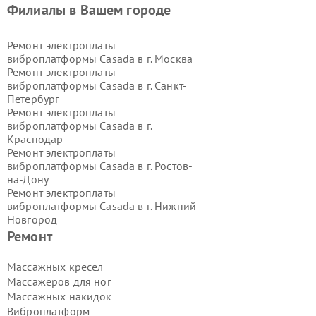
Филиалы в Вашем городе
Ремонт электроплаты
виброплатформы Casada в г.
Москва
Ремонт электроплаты
виброплатформы Casada в г.
Санкт-
Петербург
Ремонт электроплаты
виброплатформы Casada в г.
Краснодар
Ремонт электроплаты
виброплатформы Casada в г.
Ростов-
на-Дону
Ремонт электроплаты
виброплатформы Casada в г.
Нижний
Новгород
Ремонт электроплаты
Ремонт
виброплатформы Casada в г.
Новосибирск
Массажных кресел
Ремонт электроплаты
Массажеров для ног
виброплатформы Casada в г.
Массажных накидок
Екатеринбург
Виброплатформ
Ремонт электроплаты