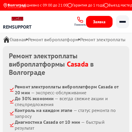
 Яндекс
Волгоград
Ежедневно с 09:00 до 21:00
Гарантия до 1 года
Выезд мастера 
Заявка
Позвонить
REMSUPPORT
Главная
Ремонт виброплатформ
Ремонт электроплаты
Ремонт электроплаты
виброплатформы
Casada
в
Волгограде
Ремонт электроплаты виброплатформ Casada от
20 мин
— экспресс-обслуживание
До 30% экономии
— всегда свежие акции и
спецпредложения
Контроль на каждом этапе
— статус ремонта по
запросу
Диагностика Casada от 10 мин
— быстрый
результат