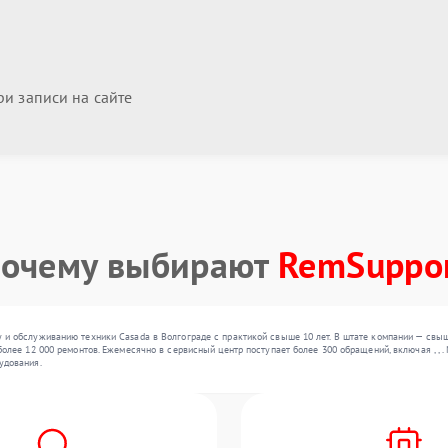
и записи на сайте
очему выбирают
RemSuppo
 и обслуживанию техники Casada в Волгограде с практикой свыше 10 лет. В штате компании — свы
олее 12 000 ремонтов. Ежемесячно в сервисный центр поступает более 300 обращений, включая , ,
удования.