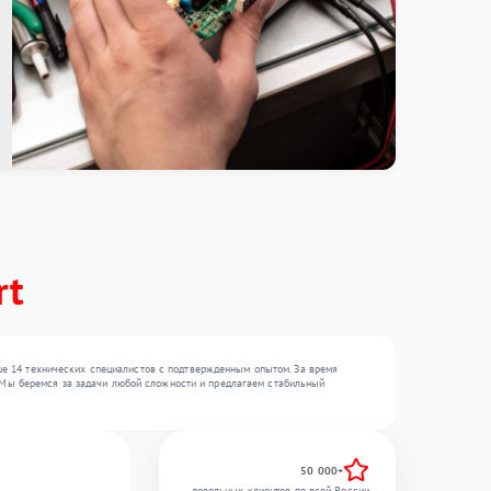
rt
ше 14 технических специалистов с подтвержденным опытом. За время
 . Мы беремся за задачи любой сложности и предлагаем стабильный
50 000+
довольных клиентов по всей России