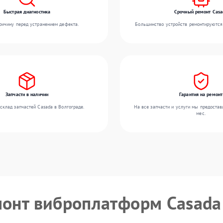
Быстрая диагностика
Срочный ремонт Casa
ичину перед устранением дефекта.
Большинство устройств ремонтируются 
Запчасти в наличии
Гарантия на ремонт
склад запчастей Casada в Волгограде.
На все запчасти и услуги мы предостав
мес.
монт виброплатформ Casada