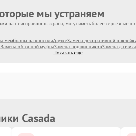
которые мы устраняем
жи на неисправность экрана, могут иметь более серьезные п
а мембраны на консоли/ручке
Замена декоративной наклейк
и
Замена обгонной муфты
Замена подшипников
Замена датчик
Показать еще
ники Casada