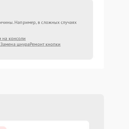
ричины. Например, в сложных случаях
и на консоли
а
Замена шнура
Ремонт кнопки