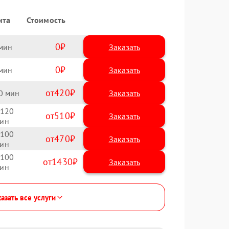
нта
Стоимость
0
Заказать
0
Заказать
420
0
120
510
100
470
100
1430
азать все услуги