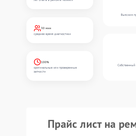
Выясним пр
30 мин
среднее время диагностики
100%
Собственный 
оригинальные или проверенные
запчасти
Прайс лист на ре