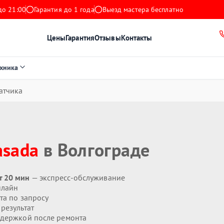
до 21:00
Гарантия до 1 года
Выезд мастера бесплатно
Цены
Гарантия
Отзывы
Контакты
ехника
атчика
asada
в Волгограде
т 20 мин
— экспресс-обслуживание
нлайн
та по запросу
результат
держкой после ремонта