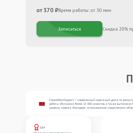
от 370 ₽
Время работы: от 30 мин
Записаться
Скидка 20% пр
П
CasadaRemSupport — современный сервисный центр по ремонту
работы обслужено более 10 000 клиентов, а также выполнено б
уровень сервиса благодаря использованию современного обор
13+
лет опыта в ремонте техники