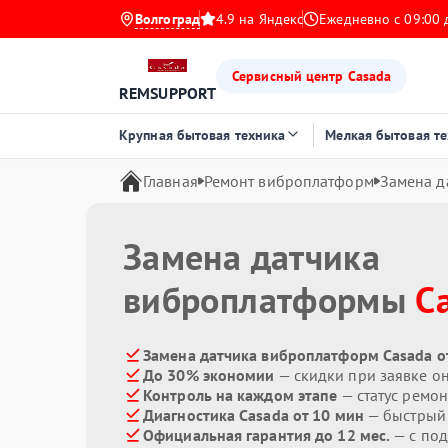
Волгоград
4.9 на Яндекс
Ежедневно с 09:00 
Сервисный центр Casada
REMSUPPORT
Крупная бытовая техника
Мелкая бытовая т
Главная
Ремонт виброплатформ
Замена д
Замена датчика
виброплатформы
C
Замена датчика виброплатформ Casada о
До 30% экономии
— скидки при заявке о
Контроль на каждом этапе
— статус ремон
Диагностика Casada от 10 мин
— быстрый 
Официальная гарантия до 12 мес.
— с под